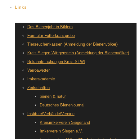
Links
Das Bienenjahr in Bildern
Formular Futterkranzprobe
Tierseuchenkassen (Anmeldung der Bienenvölker)
Kreis Siegen-Wittgenstein (Anmeldung der Bienenvölker)
Bekanntmachungen Kreis SI-WI
Varroawetter
Imkerakademie
Zeitschriften
bienen & natur
Deutsches Bienenjournal
Institute/Verbände/Vereine
Kreisimkerverein Siegerland
Imkerverein Siegen e.V.