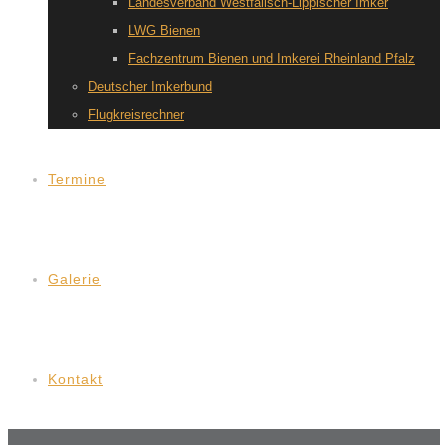
Landesverband Westfälisch-Lippischer Imker
LWG Bienen
Fachzentrum Bienen und Imkerei Rheinland Pfalz
Deutscher Imkerbund
Flugkreisrechner
Termine
Galerie
Kontakt