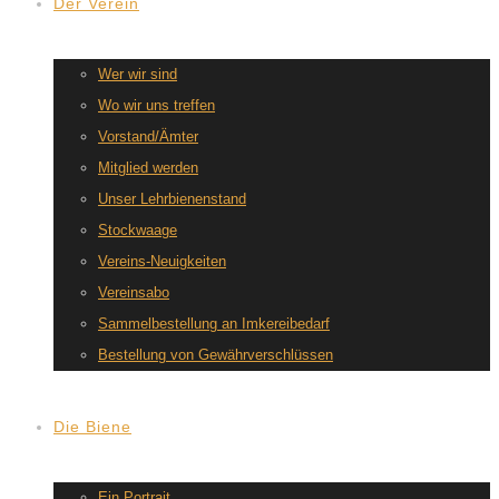
Der Verein
Wer wir sind
Wo wir uns treffen
Vorstand/Ämter
Mitglied werden
Unser Lehrbienenstand
Stockwaage
Vereins-Neuigkeiten
Vereinsabo
Sammelbestellung an Imkereibedarf
Bestellung von Gewährverschlüssen
Die Biene
Ein Portrait