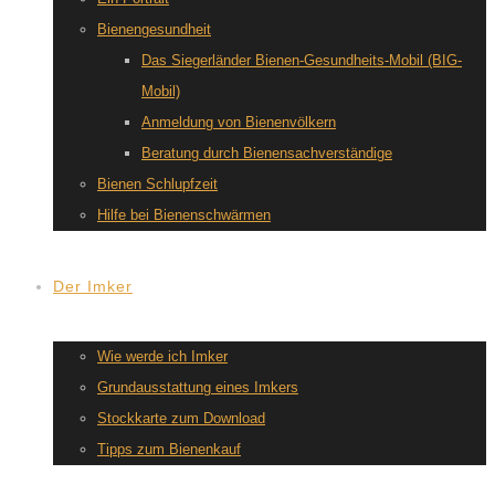
Bienengesundheit
Das Siegerländer Bienen-Gesundheits-Mobil (BIG-
Mobil)
Anmeldung von Bienenvölkern
Beratung durch Bienensachverständige
Bienen Schlupfzeit
Hilfe bei Bienenschwärmen
Der Imker
Wie werde ich Imker
Grundausstattung eines Imkers
Stockkarte zum Download
Tipps zum Bienenkauf