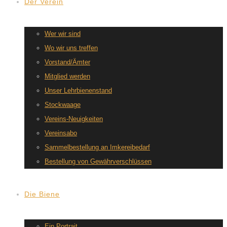
Der Verein
Wer wir sind
Wo wir uns treffen
Vorstand/Ämter
Mitglied werden
Unser Lehrbienenstand
Stockwaage
Vereins-Neuigkeiten
Vereinsabo
Sammelbestellung an Imkereibedarf
Bestellung von Gewährverschlüssen
Die Biene
Ein Portrait