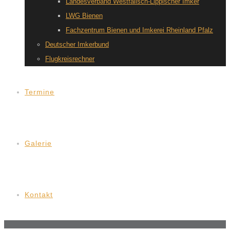
Landesverband Westfälisch-Lippischer Imker
LWG Bienen
Fachzentrum Bienen und Imkerei Rheinland Pfalz
Deutscher Imkerbund
Flugkreisrechner
Termine
Galerie
Kontakt