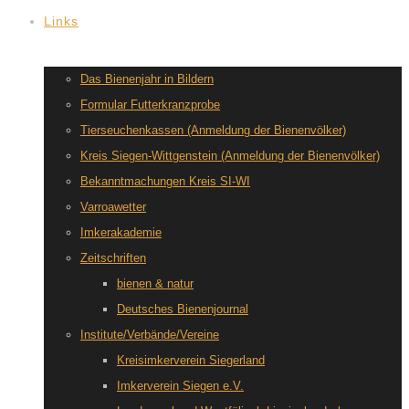
Links
Das Bienenjahr in Bildern
Formular Futterkranzprobe
Tierseuchenkassen (Anmeldung der Bienenvölker)
Kreis Siegen-Wittgenstein (Anmeldung der Bienenvölker)
Bekanntmachungen Kreis SI-WI
Varroawetter
Imkerakademie
Zeitschriften
bienen & natur
Deutsches Bienenjournal
Institute/Verbände/Vereine
Kreisimkerverein Siegerland
Imkerverein Siegen e.V.