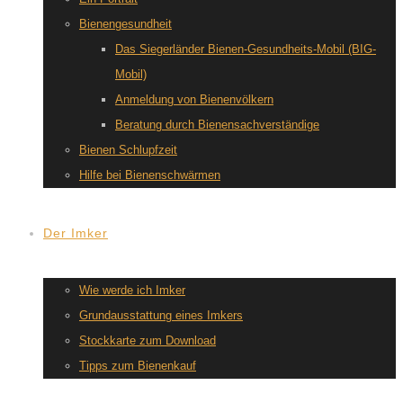
Bienengesundheit
Das Siegerländer Bienen-Gesundheits-Mobil (BIG-
Mobil)
Anmeldung von Bienenvölkern
Beratung durch Bienensachverständige
Bienen Schlupfzeit
Hilfe bei Bienenschwärmen
Der Imker
Wie werde ich Imker
Grundausstattung eines Imkers
Stockkarte zum Download
Tipps zum Bienenkauf