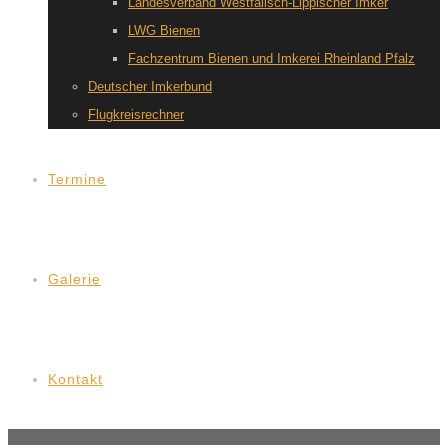
Landesverband Westfälisch-Lippischer Imker
LWG Bienen
Fachzentrum Bienen und Imkerei Rheinland Pfalz
Deutscher Imkerbund
Flugkreisrechner
Termine
Galerie
Kontakt