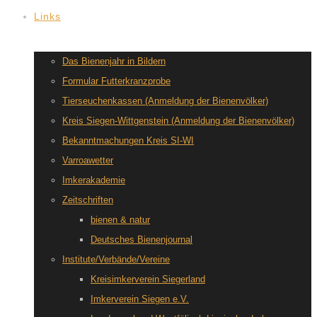
Links
Das Bienenjahr in Bildern
Formular Futterkranzprobe
Tierseuchenkassen (Anmeldung der Bienenvölker)
Kreis Siegen-Wittgenstein (Anmeldung der Bienenvölker)
Bekanntmachungen Kreis SI-WI
Varroawetter
Imkerakademie
Zeitschriften
bienen & natur
Deutsches Bienenjournal
Institute/Verbände/Vereine
Kreisimkerverein Siegerland
Imkerverein Siegen e.V.