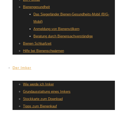
Bienengesundheit
Das Siegerländer Bienen-Gesundheits-Mobil (BIG-
Mobil)
Anmeldung von Bienenvölkern
Beratung durch Bienensachverständige
Bienen Schlupfzeit
Hilfe bei Bienenschwärmen
Der Imker
Wie werde ich Imker
Grundausstattung eines Imkers
Stockkarte zum Download
Tipps zum Bienenkauf