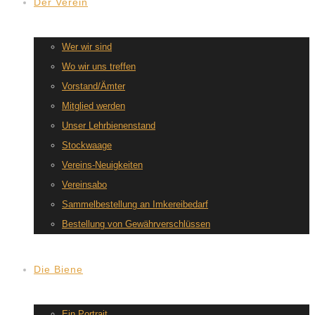
Der Verein
Wer wir sind
Wo wir uns treffen
Vorstand/Ämter
Mitglied werden
Unser Lehrbienenstand
Stockwaage
Vereins-Neuigkeiten
Vereinsabo
Sammelbestellung an Imkereibedarf
Bestellung von Gewährverschlüssen
Die Biene
Ein Portrait