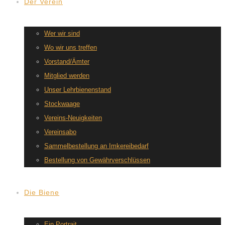
Der Verein
Wer wir sind
Wo wir uns treffen
Vorstand/Ämter
Mitglied werden
Unser Lehrbienenstand
Stockwaage
Vereins-Neuigkeiten
Vereinsabo
Sammelbestellung an Imkereibedarf
Bestellung von Gewährverschlüssen
Die Biene
Ein Portrait