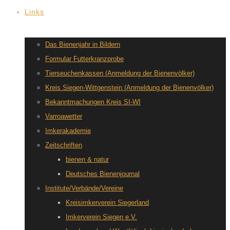
Links
Das Bienenjahr in Bildern
Formular Futterkranzprobe
Tierseuchenkassen (Anmeldung der Bienenvölker)
Kreis Siegen-Wittgenstein (Anmeldung der Bienenvölker)
Bekanntmachungen Kreis SI-WI
Varroawetter
Imkerakademie
Zeitschriften
bienen & natur
Deutsches Bienenjournal
Institute/Verbände/Vereine
Kreisimkerverein Siegerland
Imkerverein Siegen e.V.