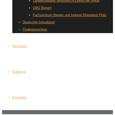
Landesverband Westfälisch-Lippischer Imker
LWG Bienen
Fachzentrum Bienen und Imkerei Rheinland Pfalz
Deutscher Imkerbund
Flugkreisrechner
Termine
Galerie
Kontakt