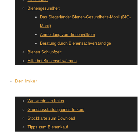
Bienengesundheit
Das Siegerländer Bienen-Gesundheits-Mobil (BIG-
Mobil)
Anmeldung von Bienenvölkern
Beratung durch Bienensachverständige
Bienen Schlupfzeit
Hilfe bei Bienenschwärmen
Der Imker
Wie werde ich Imker
Grundausstattung eines Imkers
Stockkarte zum Download
Tipps zum Bienenkauf