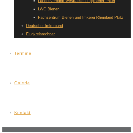
Landesverband Westfälisch-Lippischer Imker
LWG Bienen
Fachzentrum Bienen und Imkerei Rheinland Pfalz
Deutscher Imkerbund
Flugkreisrechner
Termine
Galerie
Kontakt