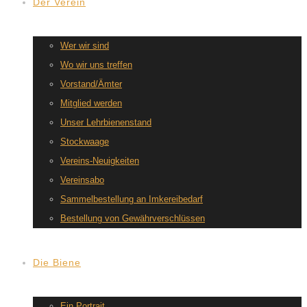
Der Verein
Wer wir sind
Wo wir uns treffen
Vorstand/Ämter
Mitglied werden
Unser Lehrbienenstand
Stockwaage
Vereins-Neuigkeiten
Vereinsabo
Sammelbestellung an Imkereibedarf
Bestellung von Gewährverschlüssen
Die Biene
Ein Portrait