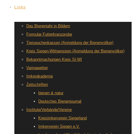
Links
Das Bienenjahr in Bildern
Formular Futterkranzprobe
Tierseuchenkassen (Anmeldung der Bienenvölker)
Kreis Siegen-Wittgenstein (Anmeldung der Bienenvölker)
Bekanntmachungen Kreis SI-WI
Varroawetter
Imkerakademie
Zeitschriften
bienen & natur
Deutsches Bienenjournal
Institute/Verbände/Vereine
Kreisimkerverein Siegerland
Imkerverein Siegen e.V.