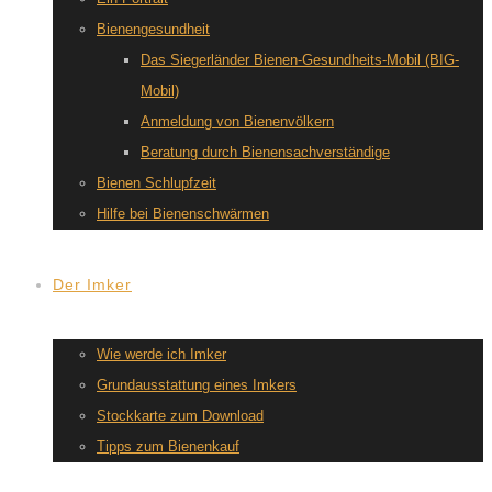
Bienengesundheit
Das Siegerländer Bienen-Gesundheits-Mobil (BIG-
Mobil)
Anmeldung von Bienenvölkern
Beratung durch Bienensachverständige
Bienen Schlupfzeit
Hilfe bei Bienenschwärmen
Der Imker
Wie werde ich Imker
Grundausstattung eines Imkers
Stockkarte zum Download
Tipps zum Bienenkauf