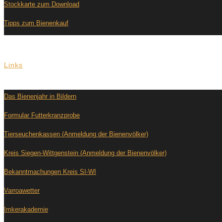
Stockkarte zum Download
Tipps zum Bienenkauf
Links
Das Bienenjahr in Bildern
Formular Futterkranzprobe
Tierseuchenkassen (Anmeldung der Bienenvölker)
Kreis Siegen-Wittgenstein (Anmeldung der Bienenvölker)
Bekanntmachungen Kreis SI-WI
Varroawetter
Imkerakademie