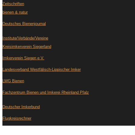
Zeitschriften
bienen & natur
Deutsches Bienenjournal
Institute/Verbände/Vereine
Kreisimkerverein Siegerland
Imkerverein Siegen e.V.
Landesverband Westfälisch-Lippischer Imker
LWG Bienen
Fachzentrum Bienen und Imkerei Rheinland Pfalz
Deutscher Imkerbund
Flugkreisrechner