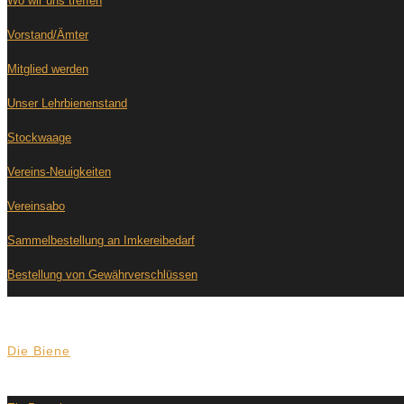
Wo wir uns treffen
Vorstand/Ämter
Mitglied werden
Unser Lehrbienenstand
Stockwaage
Vereins-Neuigkeiten
Vereinsabo
Sammelbestellung an Imkereibedarf
Bestellung von Gewährverschlüssen
Die Biene