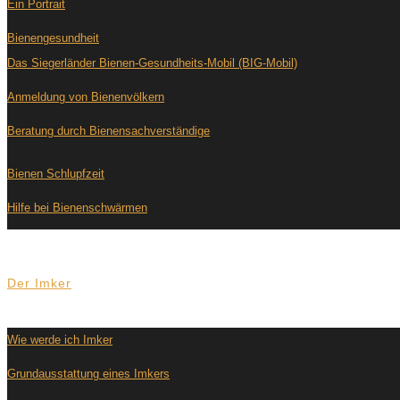
Ein Portrait
Bienengesundheit
Das Siegerländer Bienen-Gesundheits-Mobil (BIG-Mobil)
Anmeldung von Bienenvölkern
Beratung durch Bienensachverständige
Bienen Schlupfzeit
Hilfe bei Bienenschwärmen
Der Imker
Wie werde ich Imker
Grundausstattung eines Imkers