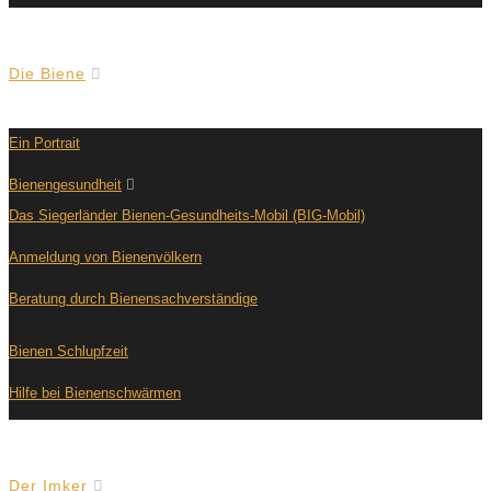
Die Biene
Ein Portrait
Bienengesundheit
Das Siegerländer Bienen-Gesundheits-Mobil (BIG-Mobil)
Anmeldung von Bienenvölkern
Beratung durch Bienensachverständige
Bienen Schlupfzeit
Hilfe bei Bienenschwärmen
Der Imker