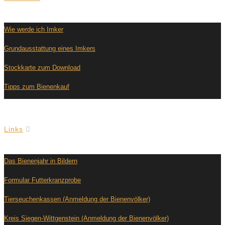
Wie werde ich Imker
Grundausstattung eines Imkers
Stockkarte zum Download
Tipps zum Bienenkauf
Links
Das Bienenjahr in Bildern
Formular Futterkranzprobe
Tierseuchenkassen (Anmeldung der Bienenvölker)
Kreis Siegen-Wittgenstein (Anmeldung der Bienenvölker)