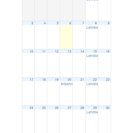
3
4
5
6
7
8
9
Lehrbienenstand Anzhause
10
11
12
13
14
15
16
Lehrbienenstand Anzhause
17
18
19
20
21
22
23
Imkerversammlung
Lehrbienenstand Anzhause
19:30
24
25
26
27
28
29
30
Lehrbienenstand Anzhause