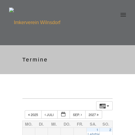
Termine
2025
JULI
SEP.
2027
MO.
DI.
MI.
DO.
FR.
SA.
SO.
1
2
Lehrbienenstand Anzhause