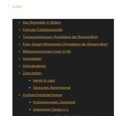
Links
Das Bienenjahr in Bildern
Formular Futterkranzprobe
Tierseuchenkassen (Anmeldung der Bienenvölker)
Kreis Siegen-Wittgenstein (Anmeldung der Bienenvölker)
Bekanntmachungen Kreis SI-WI
Varroawetter
Imkerakademie
Zeitschriften
bienen & natur
Deutsches Bienenjournal
Institute/Verbände/Vereine
Kreisimkerverein Siegerland
Imkerverein Siegen e.V.