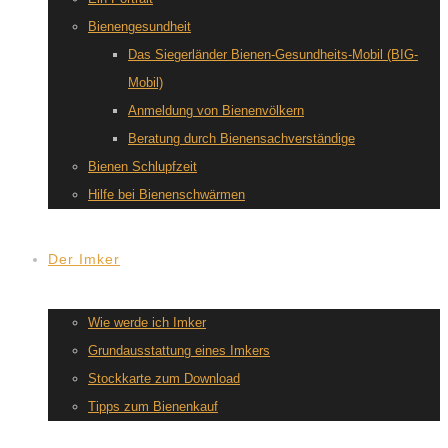
Bienengesundheit
Das Siegerländer Bienen-Gesundheits-Mobil (BIG-
Mobil)
Anmeldung von Bienenvölkern
Beratung durch Bienensachverständige
Bienen Schlupfzeit
Hilfe bei Bienenschwärmen
Der Imker
Wie werde ich Imker
Grundausstattung eines Imkers
Stockkarte zum Download
Tipps zum Bienenkauf