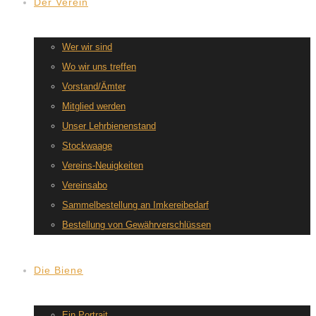
Der Verein
Wer wir sind
Wo wir uns treffen
Vorstand/Ämter
Mitglied werden
Unser Lehrbienenstand
Stockwaage
Vereins-Neuigkeiten
Vereinsabo
Sammelbestellung an Imkereibedarf
Bestellung von Gewährverschlüssen
Die Biene
Ein Portrait