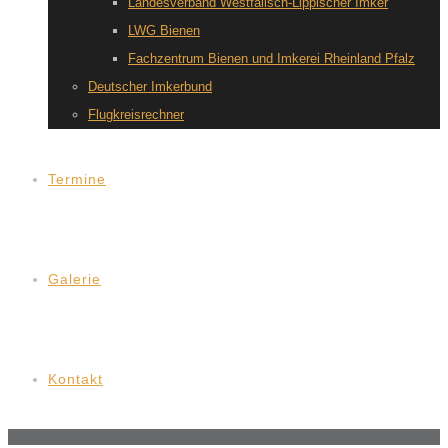
Landesverband Westfälisch-Lippischer Imker
LWG Bienen
Fachzentrum Bienen und Imkerei Rheinland Pfalz
Deutscher Imkerbund
Flugkreisrechner
Termine
Galerie
Kontakt