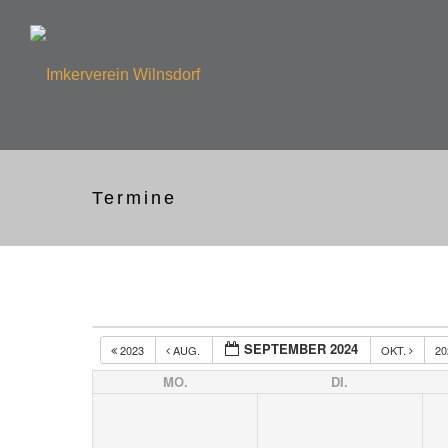
Termine
SEPTEMBER 2024
2023
AUG.
OKT.
2
MO.
DI.