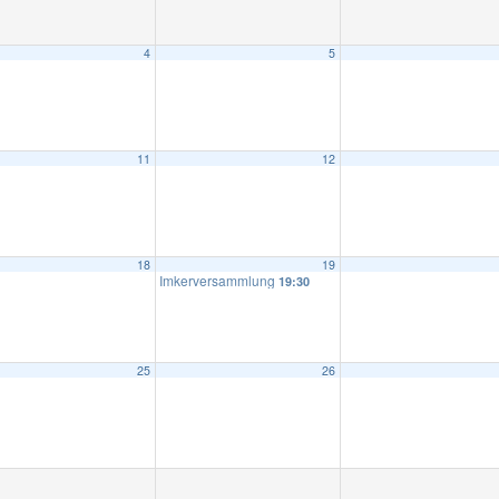
4
5
11
12
18
19
Imkerversammlung
19:30
25
26