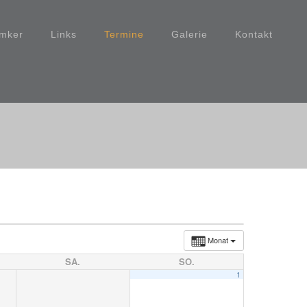
Imker
Links
Termine
Galerie
Kontakt
Monat
SA.
SO.
1