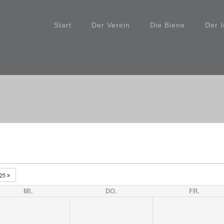
Start
Der Verein
Die Biene
Der 
025
MI.
DO.
FR.