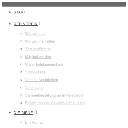
START
DER VEREIN
Wer wir sind
Wo wir uns treffen
Vorstand/Ämter
Mitglied werden
Unser Lehrbienenstand
Stockwaage
Vereins-Neuigkeiten
Vereinsabo
Sammelbestellung an Imkereibedarf
Bestellung von Gewährverschlüssen
DIE BIENE
Ein Portrait