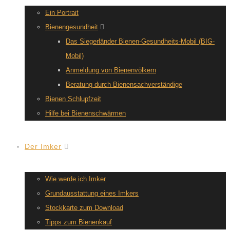
Ein Portrait
Bienengesundheit
Das Siegerländer Bienen-Gesundheits-Mobil (BIG-
Mobil)
Anmeldung von Bienenvölkern
Beratung durch Bienensachverständige
Bienen Schlupfzeit
Hilfe bei Bienenschwärmen
Der Imker
Wie werde ich Imker
Grundausstattung eines Imkers
Stockkarte zum Download
Tipps zum Bienenkauf