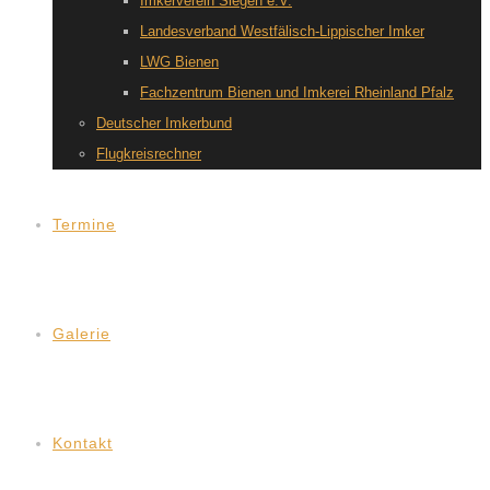
Imkerverein Siegen e.V.
Landesverband Westfälisch-Lippischer Imker
LWG Bienen
Fachzentrum Bienen und Imkerei Rheinland Pfalz
Deutscher Imkerbund
Flugkreisrechner
Termine
Galerie
Kontakt