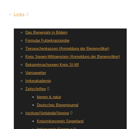
Links
Das Bienenjahr in Bildern
Formular Futterkranzprobe
Tierseuchenkassen (Anmeldung der Bienenvölker)
Kreis Siegen-Wittgenstein (Anmeldung der Bienenvölker)
Bekanntmachungen Kreis SI-WI
Varroawetter
Imkerakademie
Zeitschriften
bienen & natur
Deutsches Bienenjournal
Institute/Verbände/Vereine
Kreisimkerverein Siegerland