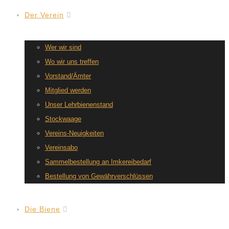
Der Verein
Wer wir sind
Wo wir uns treffen
Vorstand/Ämter
Mitglied werden
Unser Lehrbienenstand
Stockwaage
Vereins-Neuigkeiten
Vereinsabo
Sammelbestellung an Imkereibedarf
Bestellung von Gewährverschlüssen
Die Biene